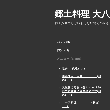
郷土料理 大八
郡上八幡でしか味わえない地元の味を
Top page
お知らせ
メニュー (menu)
定食 (税込)（4）
季節限定 定食 (税
込)（5）
天然鮎の定食（色々）＋1100
円で鮎雑炊に変更出来ます(税
込)（3）
コース料理 (税込)
（3）