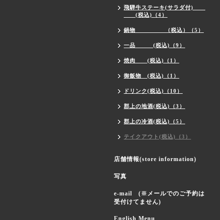
飛騨牛ステーキ(サラダ付)
(税込)（4）
鍋物 （税込）（5）
一品 (税込)（9）
焼肉 (税込)（1）
御飯物 (税込)（1）
ドリンク(税込)（10）
郡上の地酒(税込)（3）
郡上の冷酒(税込)（5）
テイクアウト(税込)（3）
店舗情報(store information)
写真
e-mail (※メールでのご予約は
受付けてません)
English Menu